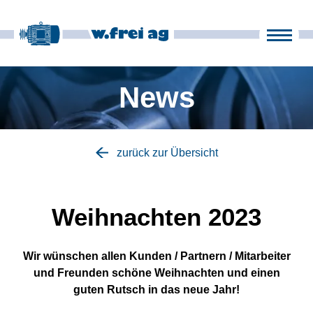
Produkte
Unternehmen
News
it
fr
en
de
News
zurück zur Übersicht
Kontakt
Weihnachten 2023
Wir wünschen allen Kunden / Partnern / Mitarbeiter
und Freunden schöne Weihnachten und einen
guten Rutsch in das neue Jahr!