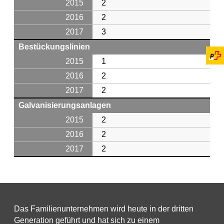
2
2
3
Bestückungslinien
1
2
2
Galvanisierungsanlagen
2
2
2
Das Familienunternehmen wird heute in der dritten
Generation geführt und hat sich zu einem