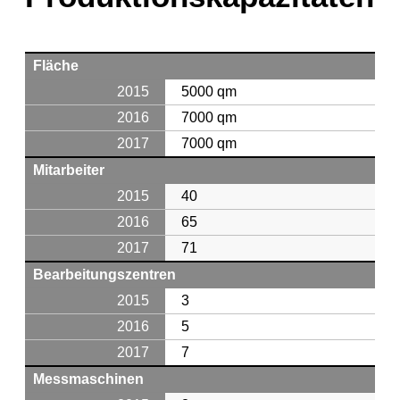
Fläche
5000 qm
7000 qm
7000 qm
Mitarbeiter
40
65
71
Bearbeitungszentren
3
5
7
Messmaschinen