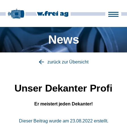
Produits
Entreprise
News
it
fr
en
de
Actualités
zurück zur Übersicht
Contact
Unser Dekanter Profi
Er meistert jeden Dekanter!
Dieser Beitrag wurde am 23.08.2022 erstellt.