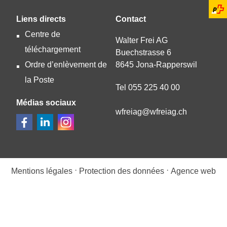
Liens directs
Contact
Centre de
Walter Frei AG
téléchargement
Buechstrasse 6
Ordre d’enlèvement de
8645 Jona-Rapperswil
la Poste
Tel 055 225 40 00
Médias sociaux
wfr
g
wfr
g
ch
·
·
Mentions légales
Protection des données
Agence web