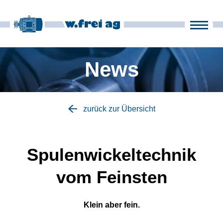
Prodotti
Azienda
News
it
fr
en
de
Notizie
zurück zur Übersicht
Contatti
Spulenwickeltechnik
vom Feinsten
Klein aber fein.