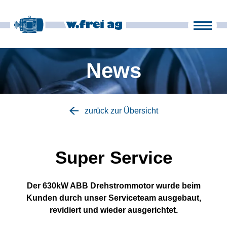
Prodotti
Azienda
News
it
fr
en
de
Notizie
zurück zur Übersicht
Contatti
Super Service
Der 630kW ABB Drehstrommotor wurde beim
Kunden durch unser Serviceteam ausgebaut,
revidiert und wieder ausgerichtet.