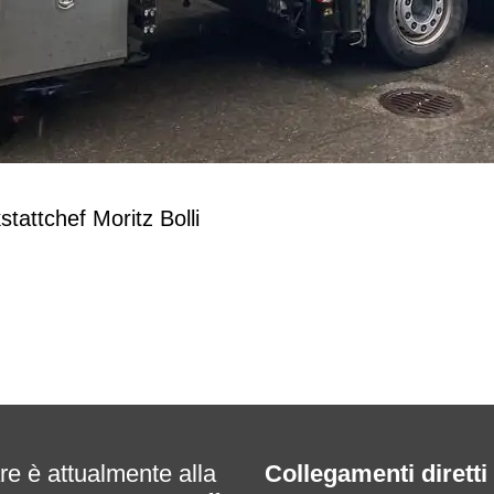
tattchef Moritz Bolli
re è attualmente alla
Collegamenti diretti