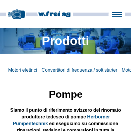
Prodotti
Azienda
Prodotti
it
fr
en
de
Notizie
Motori elettrici
Convertitori di frequenza / soft starter
Moto
Contatti
Pompe
Siamo il punto di riferimento svizzero del rinomato
produttore tedesco di pompe
Herborner
Pumpentechnik
ed eseguiamo su commissione
riparazioni, revisioni e conversioni in tutta la